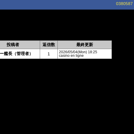
0380587
投稿者
返信数
最終更新
2026/05/04(Mon) 18:25
ー艦長（管理者）
1
casino en ligne